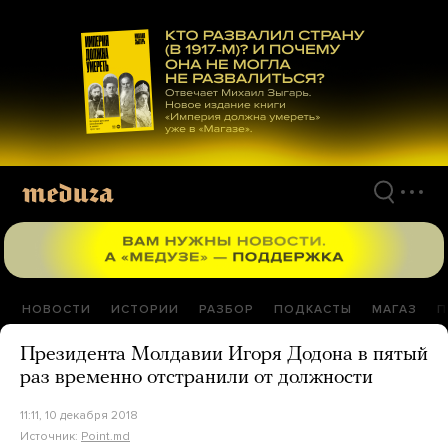
Перейти
к
материалам
НОВОСТИ
ИСТОРИИ
РАЗБОР
ПОДКАСТЫ
МАГАЗ
П
Президента Молдавии Игоря Додона в пятый
раз временно отстранили от должности
11:11, 10 декабря 2018
Источник:
Point.md