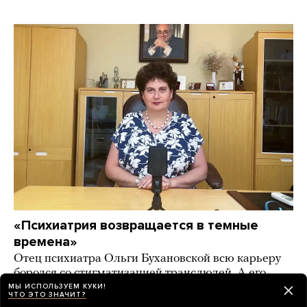
«Психиатрия возвращается в темные
времена»
Отец психиатра Ольги Бухановской всю карьеру
боролся со стигматизацией транслюдей. А его
дочь призывает бороться с «эпидемией
МЫ ИСПОЛЬЗУЕМ КУКИ!
ЧТО ЭТО ЗНАЧИТ?
трансгендерности» в России