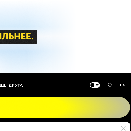
EN
ЩЬ ДРУГА