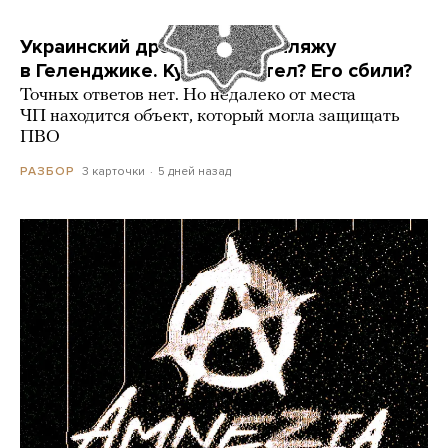
Украинский дрон попал по пляжу
в Геленджике. Куда он летел? Его сбили?
Точных ответов нет. Но недалеко от места
ЧП находится объект, который могла защищать
ПВО
3 карточки
5 дней назад
РАЗБОР