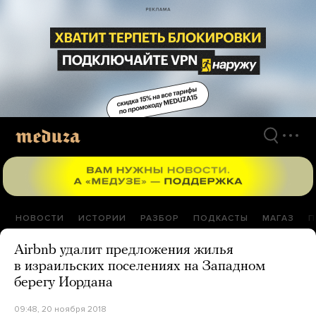
Перейти
к
материалам
НОВОСТИ
ИСТОРИИ
РАЗБОР
ПОДКАСТЫ
МАГАЗ
П
Airbnb удалит предложения жилья
в израильских поселениях на Западном
берегу Иордана
09:48, 20 ноября 2018