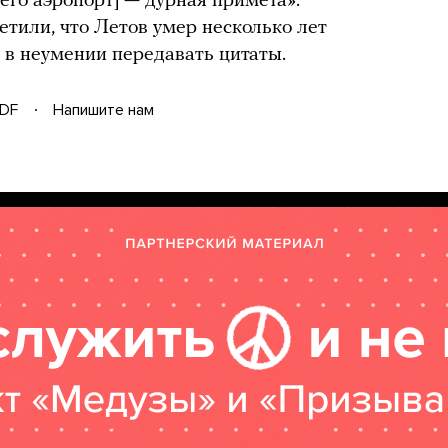
него аэропорт] — дурная примета».
етили, что Летов умер несколько лет
 в неумении передавать цитаты.
DF
Напишите нам