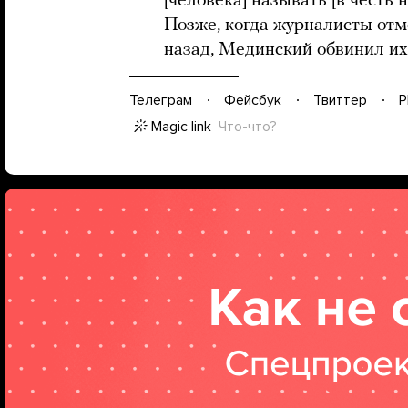
[человека] называть [в честь 
Позже, когда журналисты отм
назад, Мединский обвинил их
Телеграм
Фейсбук
Твиттер
P
Magic link
Что-что?