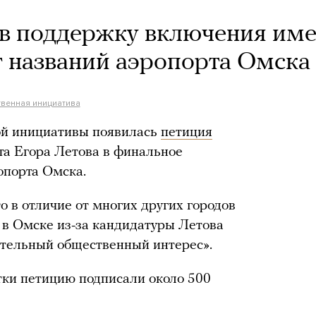
 в поддержку включения им
т названий аэропорта Омска
твенная инициатива
ой инициативы появилась
петиция
та Егора Летова в финальное
опорта Омска.
 в отличие от многих других городов
 в Омске из-за кандидатуры Летова
ительный общественный интерес».
тки петицию подписали около 500