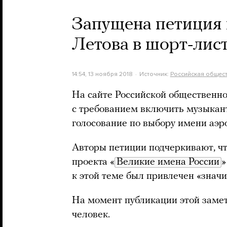
Запущена петиция
Летова в шорт-лис
14:54, 13 ноября 2018
Источник:
Российская общес
На сайте Российской общественн
с требованием включить музыкан
голосование по выбору имени аэр
Авторы петиции подчеркивают, что
проекта «
Великие имена России
»
к этой теме был привлечен «знач
На момент публикации этой заме
человек.