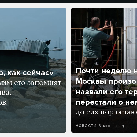
Почти неделю н
, как сейчас»
Москвы произош
ким его запомнят
назвали его те
ва,
перестали о не
ов.
до сих пор остаю
8 часов назад
НОВОСТИ