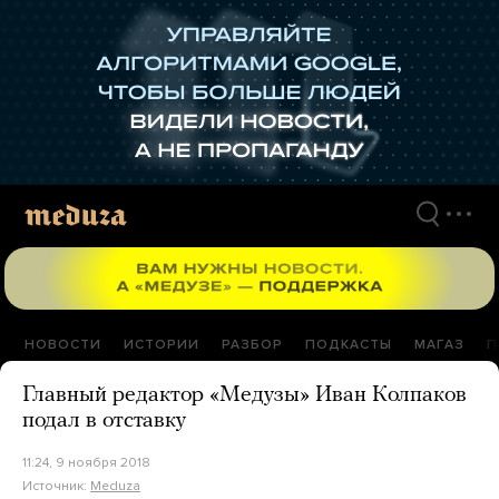
Перейти
к
материалам
НОВОСТИ
ИСТОРИИ
РАЗБОР
ПОДКАСТЫ
МАГАЗ
П
Главный редактор «Медузы» Иван Колпаков
подал в отставку
11:24, 9 ноября 2018
Источник:
Meduza