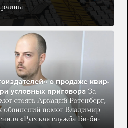
Украины
гоиздателей» о продаже квир-
ри условных приговора
За
мог стоять Аркадий Ротенберг,
ых обвинений помог Владимир
нила «Русская служба Би-би-