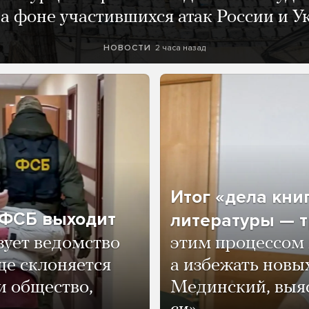
а фоне участившихся атак России и 
2 часа назад
НОВОСТИ
Итог «дела кни
о ФСБ выходит
литературы — т
зует ведомство
этим процессом 
ще склоняется
а избежать нов
и общество,
Мединский, выяс