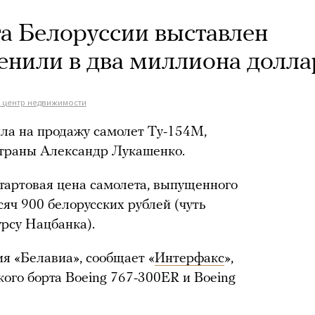
а Белоруссии выставлен
ценили в два миллиона долла
 центр недвижимости
ла на продажу самолет Tу-154M,
страны Александр Лукашенко.
Стартовая цена самолета, выпущенного
сяч 900 белорусских рублей (чуть
урсу Нацбанка).
я «Белавиа», сообщает «
Интерфакс
»,
кого борта Boeing 767-300ER и Boeing