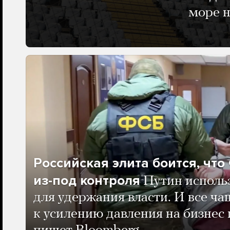
море н
Российская элита боится, чт
из-под контроля
Путин исполь
для удержания власти. И все ча
к усилению давления на бизнес 