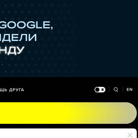
EN
ЩЬ ДРУГА