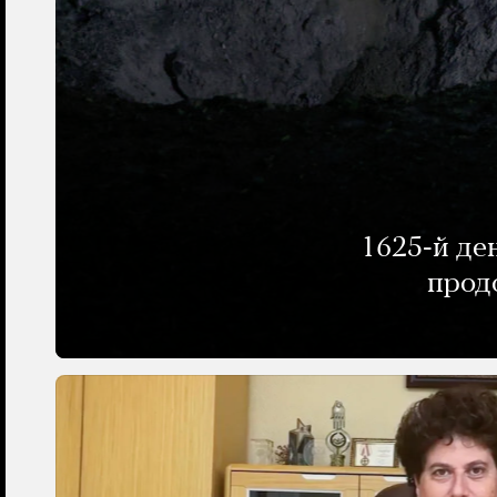
1625-й де
прод