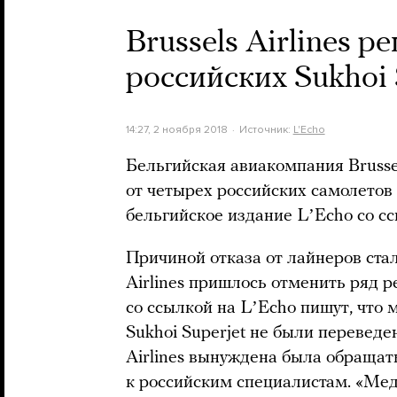
Brussels Airlines р
российских Sukhoi 
14:27, 2 ноября 2018
Источник:
L'Echo
Бельгийская авиакомпания Brussel
от четырех российских самолетов 
бельгийское издание LʼEcho со с
Причиной отказа от лайнеров стал
Airlines пришлось отменить ряд р
со ссылкой на LʼEcho пишут, что 
Sukhoi Superjet не были переведен
Airlines вынуждена была обращат
к российским специалистам. «Ме