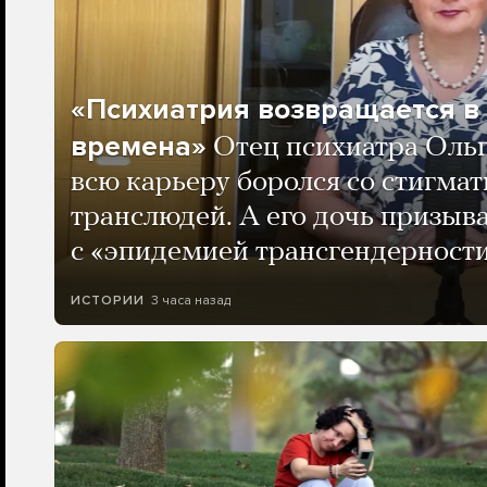
«Психиатрия возвращается в
времена»
Отец психиатра Оль
всю карьеру боролся со стигма
транслюдей. А его дочь призыва
с «эпидемией трансгендерности
3 часа назад
ИСТОРИИ