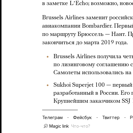
в заметке LʼEcho; возможно, ново
Brussels Airlines заменит россий
авиакомпании Bombardier. Первый
по маршруту Брюссель — Нант. П
закончиться до марта 2019 года.
Brussels Airlines получила че
по лизинговому соглашению с
Самолеты использовались на
Sukhoi Superjet 100 — первый
разработанный в России. Его 
Крупнейшим заказчиком SSJ 1
Телеграм
Фейсбук
Твиттер
P
Magic link
Что-что?