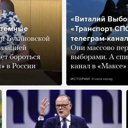
«Виталий Выбор
 темные
«Транспорт СПб
телеграм-канал
ги Бухановской
тизацией
Они массово пе
ет бороться
выборами. А спи
» в России
канал в «Максе»
4 часа назад
ИСТОРИИ