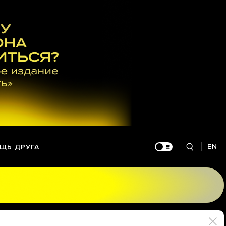
EN
ЩЬ ДРУГА