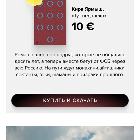
Кира Ярмыш, «Тут недалеко»