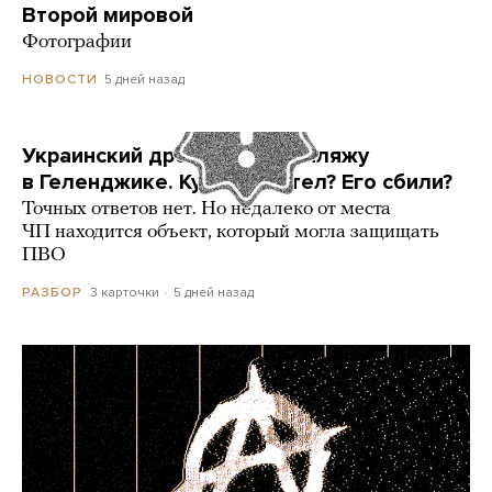
Второй мировой
Фотографии
5 дней назад
НОВОСТИ
Украинский дрон попал по пляжу
в Геленджике. Куда он летел? Его сбили?
Точных ответов нет. Но недалеко от места
ЧП находится объект, который могла защищать
ПВО
3 карточки
5 дней назад
РАЗБОР