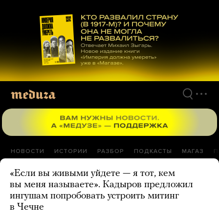
Перейти
к
материалам
НОВОСТИ
ИСТОРИИ
РАЗБОР
ПОДКАСТЫ
МАГАЗ
П
«Если вы живыми уйдете — я тот, кем
вы меня называете». Кадыров предложил
ингушам попробовать устроить митинг
в Чечне