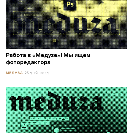
Работа в «Медузе»! Мы ищем
фоторедактора
25 дней назад
МЕДУЗА