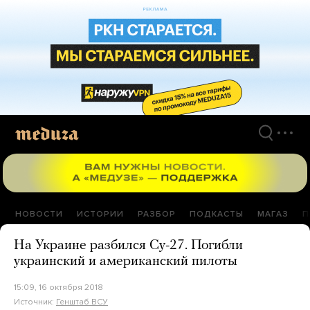
Перейти
к
материалам
НОВОСТИ
ИСТОРИИ
РАЗБОР
ПОДКАСТЫ
МАГАЗ
П
На Украине разбился Су-27. Погибли
украинский и американский пилоты
15:09, 16 октября 2018
Источник:
Генштаб ВСУ