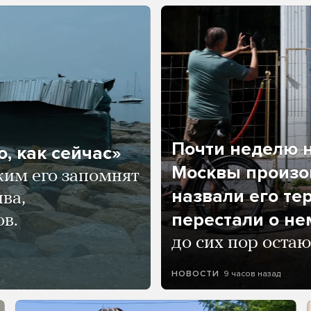
Почти неделю н
, как сейчас»
Москвы произош
ким его запомнят
назвали его те
ва,
перестали о не
ов.
до сих пор остаю
9 часов назад
НОВОСТИ