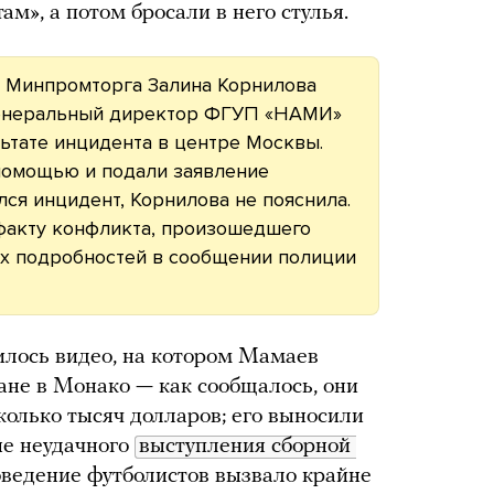
ам», а потом бросали в него стулья.
 Минпромторга Залина Корнилова
генеральный директор ФГУП «НАМИ»
льтате инцидента в центре Москвы.
помощью и подали заявление
лся инцидент, Корнилова не пояснила.
факту конфликта, произошедшего
их подробностей в сообщении полиции
вилось видео, на котором Мамаев
ане в Монако — как сообщалось, они
колько тысяч долларов; его выносили
не неудачного
выступления сборной 
оведение футболистов вызвало крайне