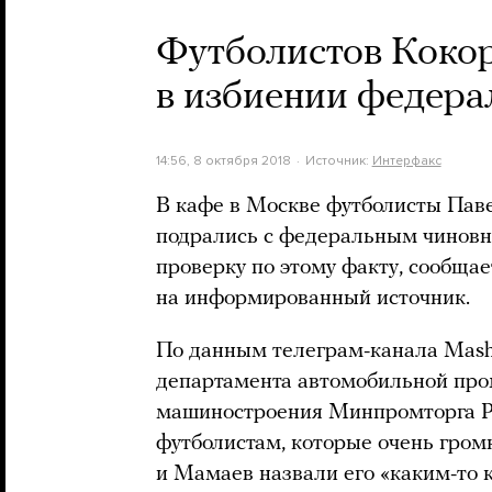
Футболистов Коко
в избиении федера
14:56, 8 октября 2018
Источник:
Интерфакс
В кафе в Москве футболисты Пав
подрались с федеральным чиновн
проверку по этому факту, сообща
на информированный источник.
По данным телеграм-канала Mash
департамента автомобильной пр
машиностроения Минпромторга 
футболистам, которые очень громк
и Мамаев назвали его «каким-то 