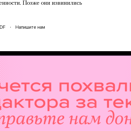
енности. Позже они извинились
DF
Напишите нам