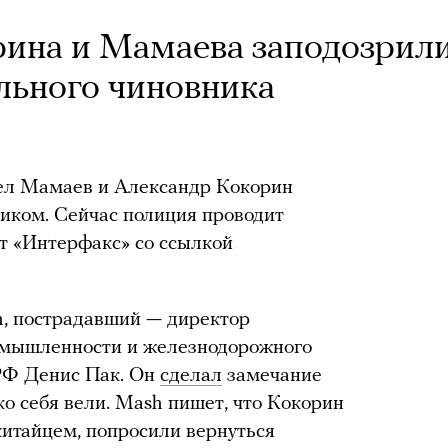
рина и Мамаева заподозрил
льного чиновника
ел Мамаев и Александр Кокорин
иком. Сейчас полиция проводит
ет «Интерфакс» со ссылкой
, пострадавший — директор
омышленности и железнодорожного
РФ Денис Пак. Он
сделал
замечание
о себя вели. Mash пишет, что Кокорин
китайцем, попросили вернуться