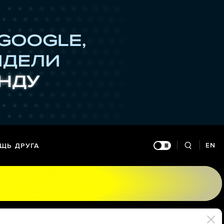
EN
ЩЬ ДРУГА