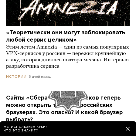
«Теоретически они могут заблокировать
любой сервис целиком»
Этим летом Amnezia — один из самых популярных
VPN-сервисов у россиян — пережил крупнейшую
атаку, которая длилась полтора месяца. Интервью
разработчика сервиса
6 дней назад
ИСТОРИИ
Сайты «Сбера» и других банков теперь
можно открыть только в российских
браузерах. Это опасно? И какой браузер
выбрать?
Короткая инструкция для тех, кто опасается
МЫ ИСПОЛЬЗУЕМ КУКИ!
ЧТО ЭТО ЗНАЧИТ?
переходить на продукты «Яндекса» и VK