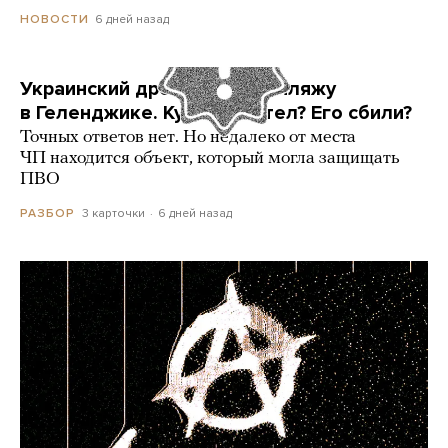
6 дней назад
НОВОСТИ
Украинский дрон попал по пляжу
в Геленджике. Куда он летел? Его сбили?
Точных ответов нет. Но недалеко от места
ЧП находится объект, который могла защищать
ПВО
3 карточки
6 дней назад
РАЗБОР