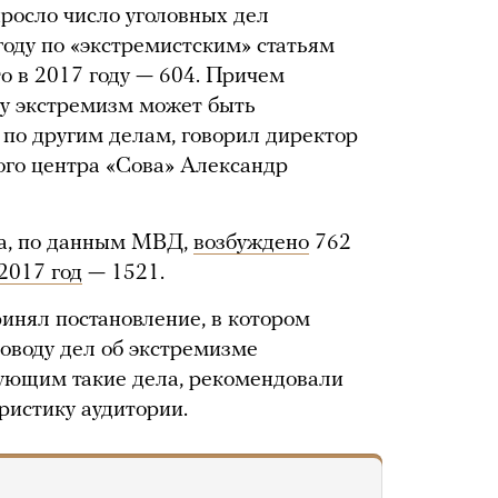
ыросло число уголовных дел
году по «экстремистским» статьям
то в 2017 году — 604. Причем
ку экстремизм может быть
по другим делам, говорил директор
го центра «Сова» Александр
да, по данным МВД,
возбуждено
762
2017 год
— 1521.
ринял постановление, в котором
оводу дел об экстремизме
дующим такие дела, рекомендовали
ристику аудитории.