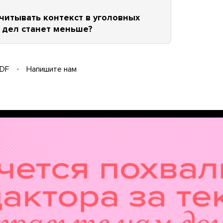
читывать контекст в уголовных
х дел станет меньше?
DF
Напишите нам