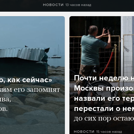
13 часов назад
НОВОСТИ
Почти неделю н
, как сейчас»
Москвы произош
ким его запомнят
назвали его те
ва,
перестали о не
ов.
до сих пор остаю
15 часов назад
НОВОСТИ