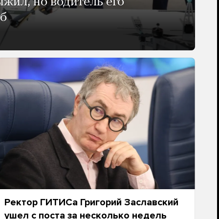
жил, но водитель его
иб
Ректор ГИТИСа Григорий Заславский
ушел с поста за несколько недель