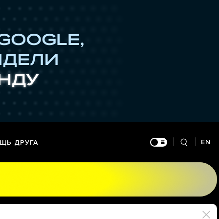
EN
ЩЬ ДРУГА