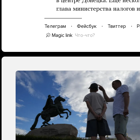
в центре Донецка. Еще нескол
глава министерства налогов 
Телеграм
Фейсбук
Твиттер
P
Magic link
Что-что?