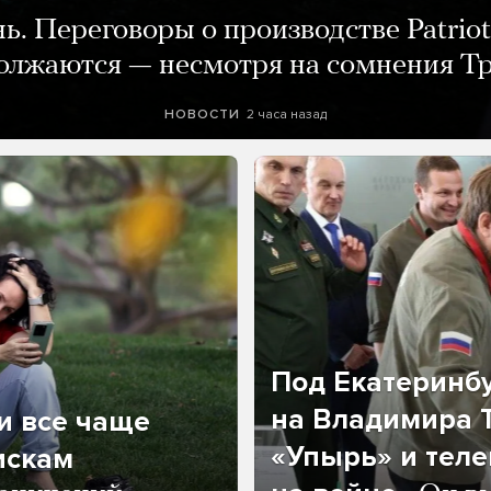
нь. Переговоры о производстве Patriot
олжаются — несмотря на сомнения Т
2 часа назад
НОВОСТИ
Под Екатеринб
на Владимира Т
и все чаще
«Упырь» и тел
искам