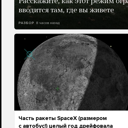
Расскажите, как этот режим ог
вводится там, где вы живете
8 часов назад
РАЗБОР
Часть ракеты SpaceX (размером
с автобус!) целый год дрейфовала