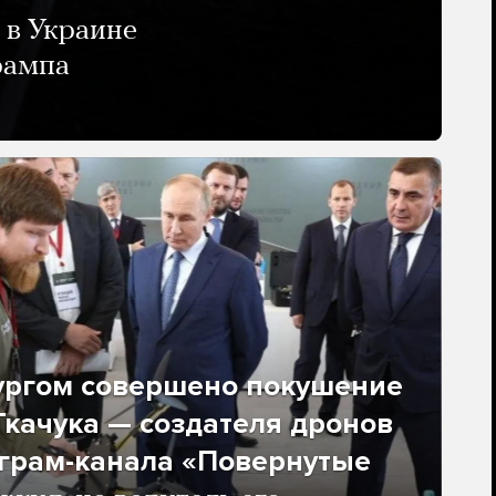
 в Украине
рампа
ургом совершено покушение
качука — создателя дронов
еграм-канала «Повернутые