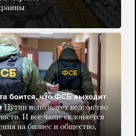
Украины
та боится, что ФСБ выходит
я
Путин использует ведомство
ласти. И все чаще склоняется
ения на бизнес и общество,