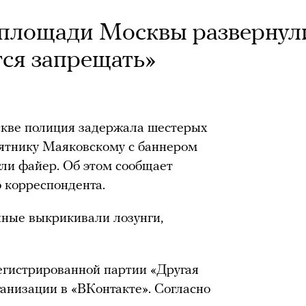
площади Москвы развернул
ся запрещать»
кве полиция задержала шестерых
мятнику Маяковскому с баннером
ли файер. Об этом сообщает
о корреспондента.
нные выкрикивали лозунги,
егистрированной партии «Другая
ганизации в «ВКонтакте». Согласно