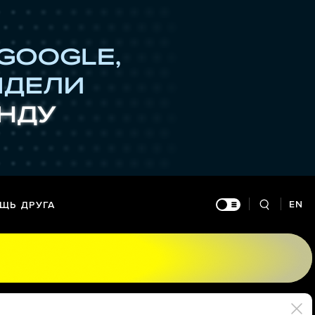
EN
ЩЬ ДРУГА