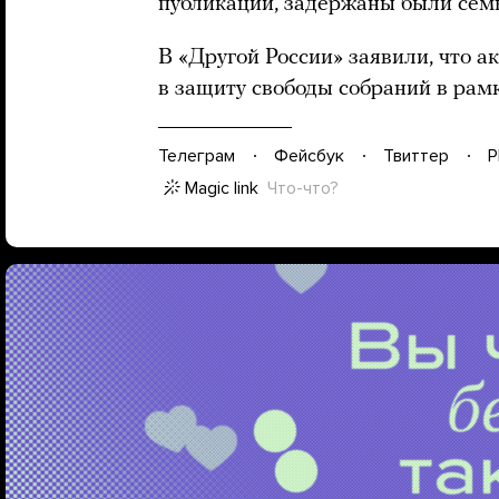
публикации, задержаны были сем
В «Другой России» заявили, что а
в защиту свободы собраний в рам
Телеграм
Фейсбук
Твиттер
P
Magic link
Что-что?