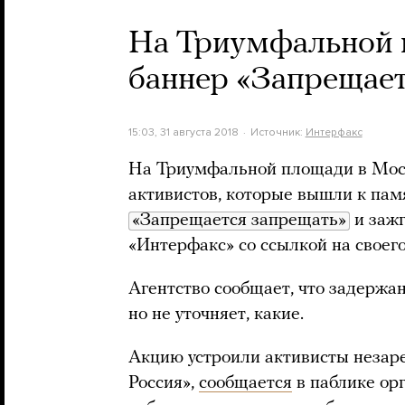
На Триумфальной 
баннер «Запрещает
15:03, 31 августа 2018
Источник:
Интерфакс
На Триумфальной площади в Мос
активистов, которые вышли к па
«Запрещается запрещать»
и зажг
«Интерфакс» со ссылкой на своег
Агентство сообщает, что задержа
но не уточняет, какие.
Акцию устроили активисты незар
Россия»,
сообщается
в паблике ор