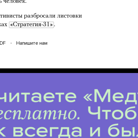
ь человек.
ктивисты разбросали листовки
ках
«Стратегия-31»
.
DF
Напишите нам