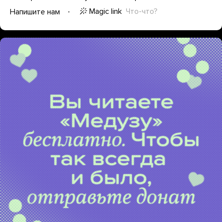
Magic link
Что-что?
Напишите нам