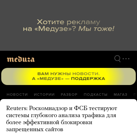
Перейти
к
материалам
НОВОСТИ
ИСТОРИИ
РАЗБОР
ПОДКАСТЫ
МАГАЗ
П
Reuters: Роскомнадзор и ФСБ тестируют
системы глубокого анализа трафика для
более эффективной блокировки
запрещенных сайтов