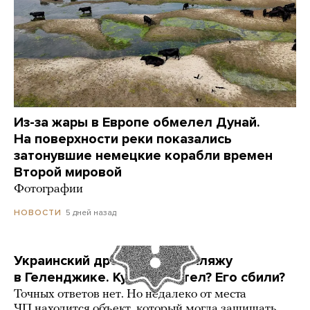
Из-за жары в Европе обмелел Дунай.
На поверхности реки показались
затонувшие немецкие корабли времен
Второй мировой
Фотографии
5 дней назад
НОВОСТИ
Украинский дрон попал по пляжу
в Геленджике. Куда он летел? Его сбили?
Точных ответов нет. Но недалеко от места
ЧП находится объект, который могла защищать