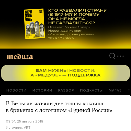
Перейти
к
материалам
НОВОСТИ
ИСТОРИИ
РАЗБОР
ПОДКАСТЫ
МАГАЗ
П
В Бельгии изъяли две тонны кокаина
в брикетах с логотипом «Единой России»
09:34, 25 августа 2018
Источник:
VRT