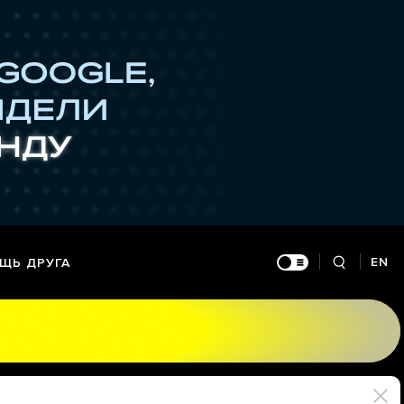
EN
ЩЬ ДРУГА