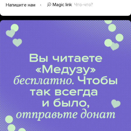
Magic link
Что-что?
Напишите нам