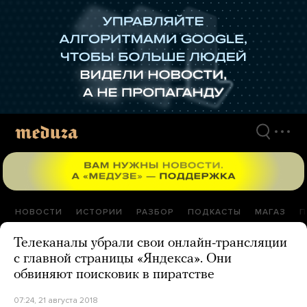
Перейти
к
материалам
НОВОСТИ
ИСТОРИИ
РАЗБОР
ПОДКАСТЫ
МАГАЗ
П
Телеканалы убрали свои онлайн-трансляции
с главной страницы «Яндекса». Они
обвиняют поисковик в пиратстве
07:24, 21 августа 2018