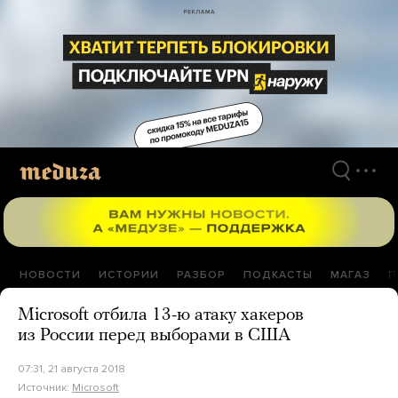
Перейти
к
материалам
НОВОСТИ
ИСТОРИИ
РАЗБОР
ПОДКАСТЫ
МАГАЗ
П
Microsoft отбила 13-ю атаку хакеров
из России перед выборами в США
07:31, 21 августа 2018
Источник:
Microsoft