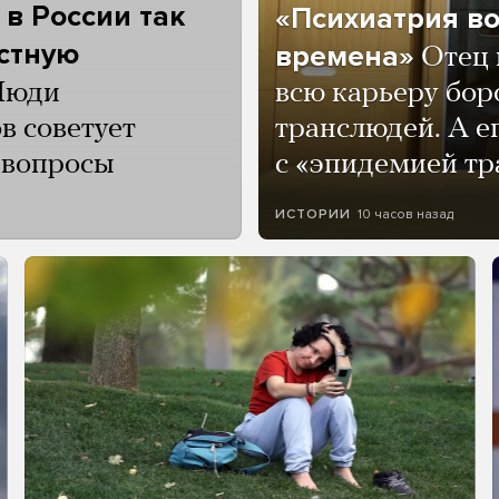
 в России так
«Психиатрия в
астную
времена»
Отец 
Люди
всю карьеру бор
в советует
транслюдей. А е
и вопросы
с «эпидемией тр
10 часов назад
ИСТОРИИ