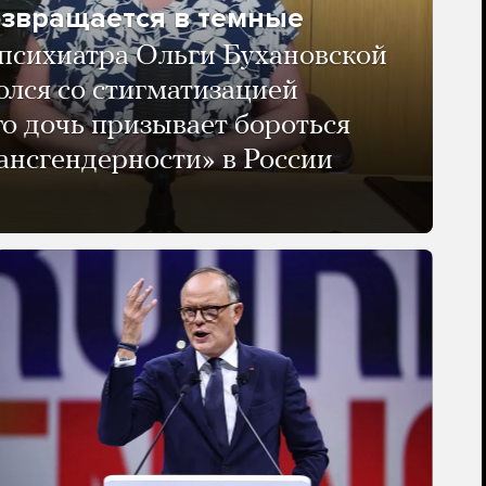
озвращается в темные
психиатра Ольги Бухановской
олся со стигматизацией
го дочь призывает бороться
ансгендерности» в России