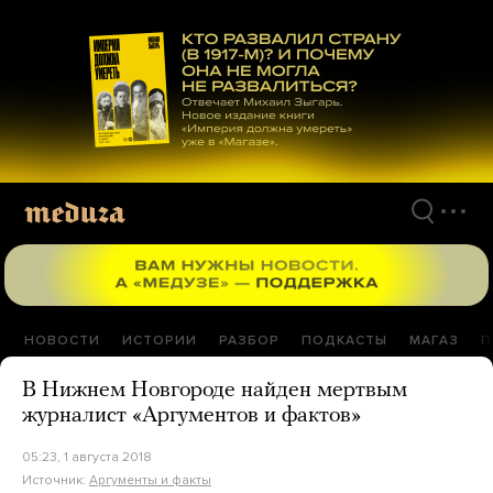
Перейти
к
материалам
НОВОСТИ
ИСТОРИИ
РАЗБОР
ПОДКАСТЫ
МАГАЗ
П
В Нижнем Новгороде найден мертвым
журналист «Аргументов и фактов»
05:23, 1 августа 2018
Источник:
Аргументы и факты