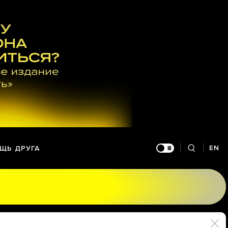
EN
ЩЬ ДРУГА