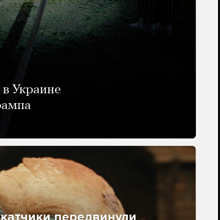
 в Украине
рампа
окатчики передвинули