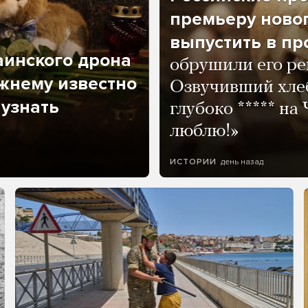
премьеру новог
выпустить в пр
аинского дрона
обрушили его ре
жнему известно
Озвучивший хле
 узнать
глубоко ***** на
люблю!»
день назад
ИСТОРИИ