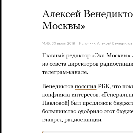
Алексей Венедикто
Москвы»
14:45, 30 июля 2018
Источник:
Алексей Венедиктов
Главный редактор «Эха Москвы» 
из совета директоров радиостанци
телеграм-канале.
Венедиктов
пояснил
РБК, что пок
конфликта интересов. «Генераль
Павловой] был предложен бюджет,
большинство одобрило этот бюджет
главред радиостанции.