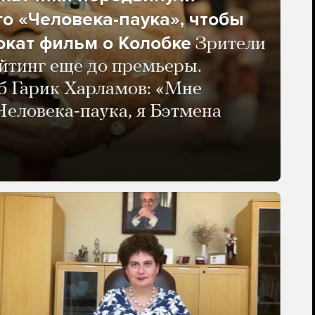
о «Человека-паука», чтобы
окат фильм о Колобке
Зрители
йтинг еще до премьеры.
б Гарик Харламов: «Мне
 Человека-паука, я Бэтмена