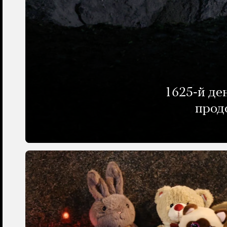
1625-й де
прод