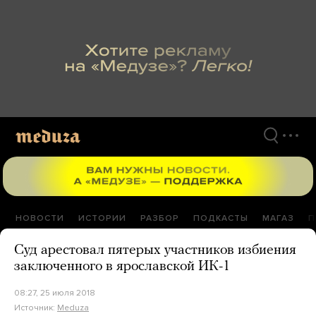
Перейти
к
материалам
НОВОСТИ
ИСТОРИИ
РАЗБОР
ПОДКАСТЫ
МАГАЗ
П
Суд арестовал пятерых участников избиения
заключенного в ярославской ИК-1
08:27, 25 июля 2018
Источник:
Meduza