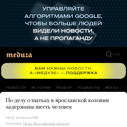
Перейти
к
материалам
НОВОСТИ
ИСТОРИИ
РАЗБОР
ПОДКАСТЫ
МАГАЗ
П
По делу о пытках в ярославской колонии
задержаны шесть человек
08:15, 23 июля 2018
Источник:
СК по Ярославской области