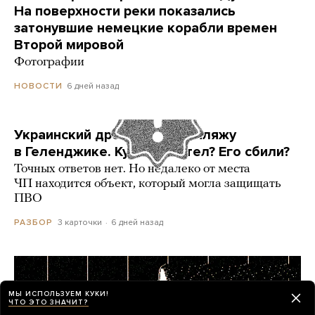
На поверхности реки показались
затонувшие немецкие корабли времен
Второй мировой
Фотографии
6 дней назад
НОВОСТИ
Украинский дрон попал по пляжу
в Геленджике. Куда он летел? Его сбили?
Точных ответов нет. Но недалеко от места
ЧП находится объект, который могла защищать
ПВО
3 карточки
6 дней назад
РАЗБОР
МЫ ИСПОЛЬЗУЕМ КУКИ!
ЧТО ЭТО ЗНАЧИТ?