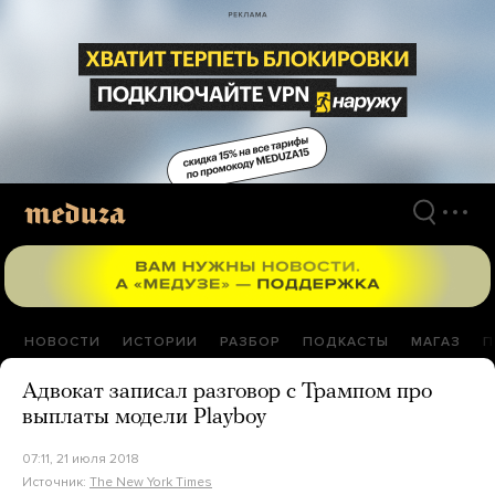
Перейти
к
материалам
НОВОСТИ
ИСТОРИИ
РАЗБОР
ПОДКАСТЫ
МАГАЗ
П
Адвокат записал разговор с Трампом про
выплаты модели Playboy
07:11, 21 июля 2018
Источник:
The New York Times