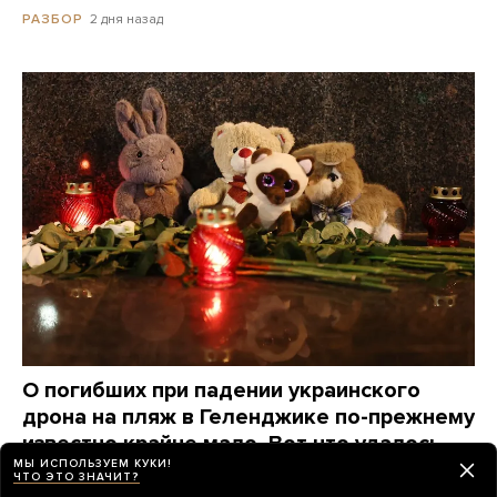
2 дня назад
РАЗБОР
О погибших при падении украинского
дрона на пляж в Геленджике по-прежнему
известно крайне мало. Вот что удалось
МЫ ИСПОЛЬЗУЕМ КУКИ!
узнать о жертвах за три дня
ЧТО ЭТО ЗНАЧИТ?