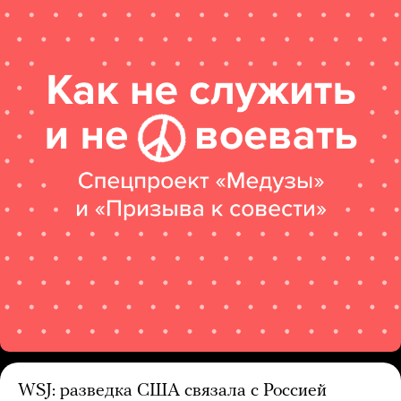
WSJ: разведка США связала с Россией