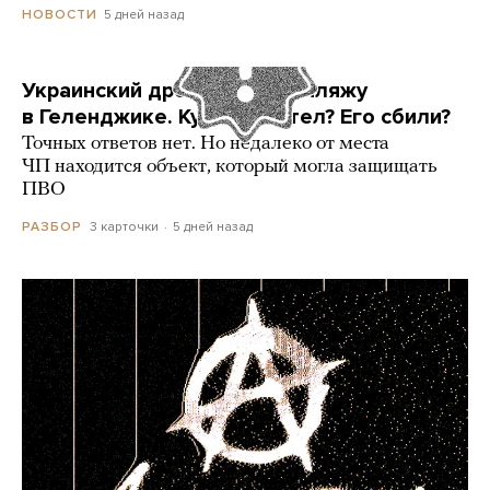
5 дней назад
НОВОСТИ
Украинский дрон попал по пляжу
в Геленджике. Куда он летел? Его сбили?
Точных ответов нет. Но недалеко от места
ЧП находится объект, который могла защищать
ПВО
3 карточки
5 дней назад
РАЗБОР