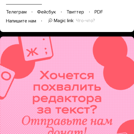
Телеграм
Фейсбук
Твиттер
PDF
Magic link
Что-что?
Напишите нам