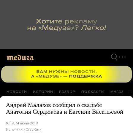
Перейти
к
материалам
НОВОСТИ
ИСТОРИИ
РАЗБОР
ПОДКАСТЫ
МАГАЗ
П
Андрей Малахов сообщил о свадьбе
Анатолия Сердюкова и Евгении Васильевой
16:54, 14 июля 2018
Источник:
«СтарХит»