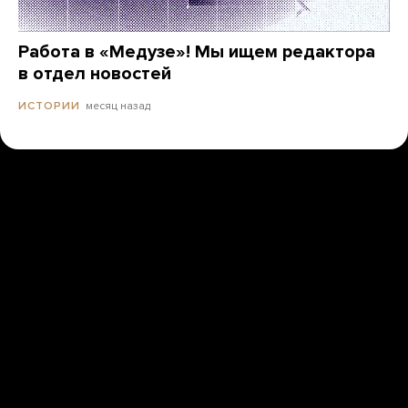
Работа в «Медузе»! Мы ищем редактора
в отдел новостей
месяц назад
ИСТОРИИ