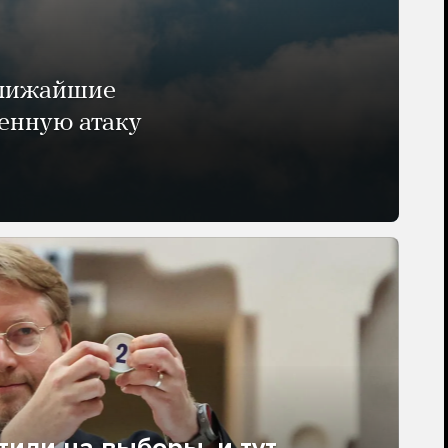
ближайшие
енную атаку
тили на выборы, и тут