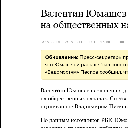
Валентин Юмашев 
на общественных н
10:46, 22 июня 2018
Источник:
Президент России
Обновление
: Пресс-секретарь п
что Юмашев и раньше был советн
«Ведомостям»
Песков сообщил, чт
Валентин Юмашев назначен на до
на общественных началах. Соотв
подписанное Владимиром Путиным
По данным источников РБК
, Юма