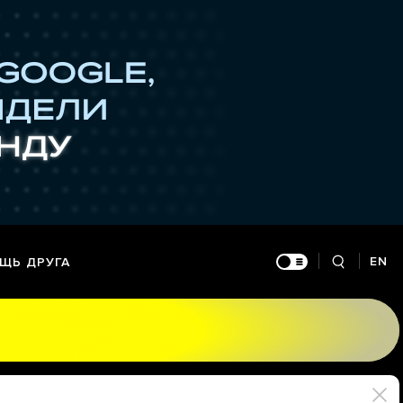
EN
ЩЬ ДРУГА