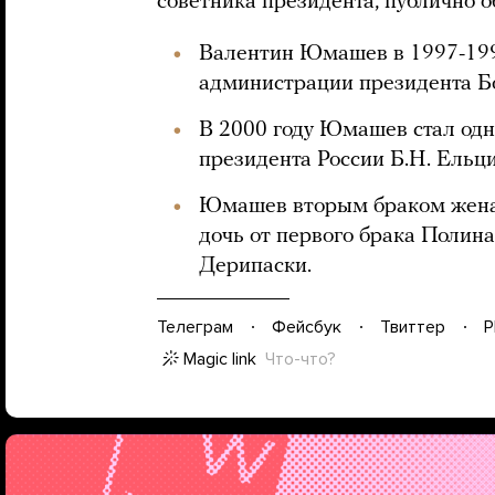
советника президента, публично о
Валентин Юмашев в 1997-199
администрации президента Б
В 2000 году Юмашев стал одн
президента России Б.Н. Ельц
Юмашев вторым браком женат
дочь от первого брака Полин
Дерипаски.
Телеграм
Фейсбук
Твиттер
P
Magic link
Что-что?