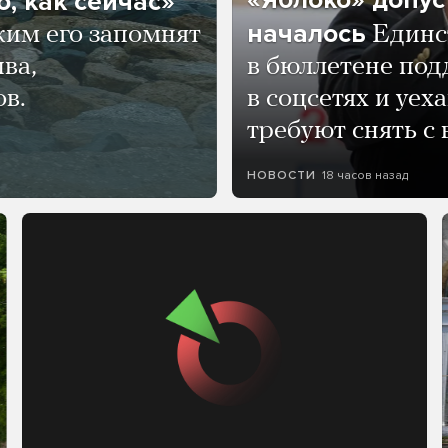
, как сейчас»
началось
ким его запомнят
Единс
ва,
в бюллетене по
ов.
в соцсетях и уех
требуют снять с
18 часов назад
НОВОСТИ