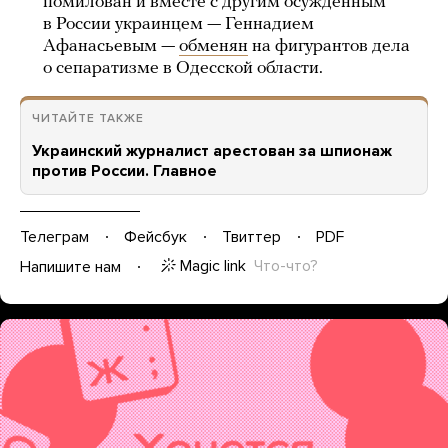
помилован и вместе с другим осужденным
в России украинцем — Геннадием
Афанасьевым —
обменян
на фигурантов дела
о сепаратизме в Одесской области.
ЧИТАЙТЕ ТАКЖЕ
Украинский журналист арестован за шпионаж
против России. Главное
Телеграм
Фейсбук
Твиттер
PDF
Magic link
Что-что?
Напишите нам