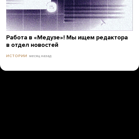
Работа в «Медузе»! Мы ищем редактора
в отдел новостей
месяц назад
ИСТОРИИ