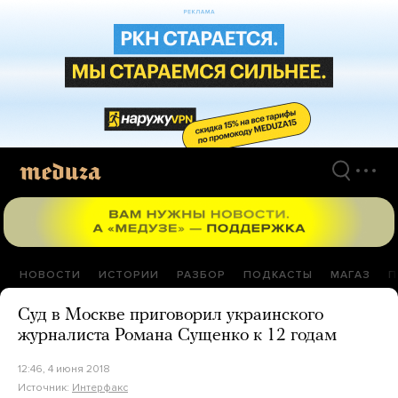
Перейти
к
материалам
НОВОСТИ
ИСТОРИИ
РАЗБОР
ПОДКАСТЫ
МАГАЗ
П
Суд в Москве приговорил украинского
журналиста Романа Сущенко к 12 годам
12:46, 4 июня 2018
Источник:
Интерфакс