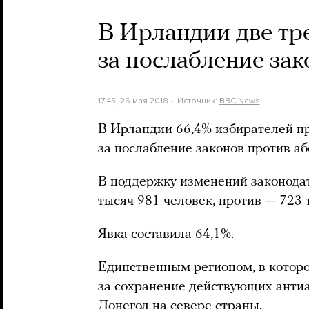
В Ирландии две тр
за послабление зак
17:45, 26 мая 2018
Источник:
BBC News
В Ирландии 66,4% избирателей п
за послабление законов против аб
В поддержку изменений законода
тысяч 981 человек, против — 723 
Явка составила 64,1%.
Единственным регионом, в котор
за сохранение действующих антиа
Донегол на севере страны.