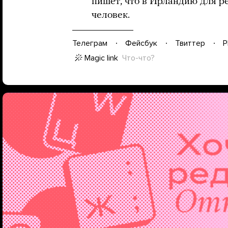
пишет, что в Ирландию для 
человек.
Телеграм
Фейсбук
Твиттер
P
Magic link
Что-что?