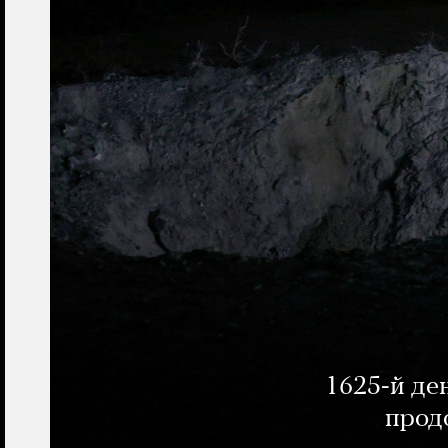
1625-й де
прод