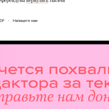
референдума
вернулись
тысячи
DF
Напишите нам