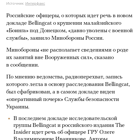
Источник:
Интерфакс
Российские офицеры, о которых идет речь в новом
докладе Bellingcat о крушении малайзийского
«Боинга» под Донецком, «давно уволены с военной
службы», заявило Минобороны России.
Минобороны «не располагает сведениями о роде
их занятий вне Вооруженных сил», сказано
в сообщении.
По мнению ведомства, радиоперехват, запись
которого легла в основу расследования Bellingcat,
был сфабрикован, а в самом докладе виден
«оперативный почерк» Службы безопасности
Украины.
В последнем докладе исследовательской
группы Bellingcat и российского издания The
Insider идет речь об офицере ГРУ Олеге
Владимировиче Иванникове. Авторы