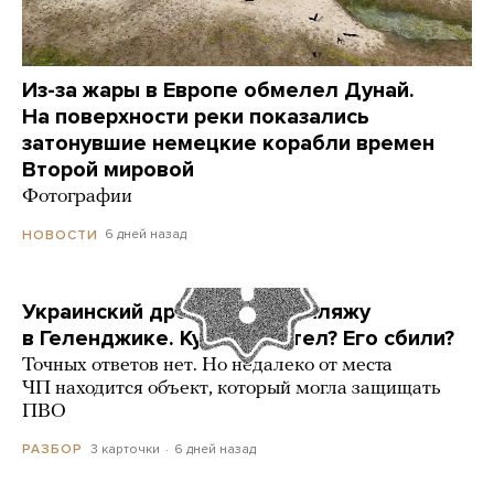
Из-за жары в Европе обмелел Дунай.
На поверхности реки показались
затонувшие немецкие корабли времен
Второй мировой
Фотографии
6 дней назад
НОВОСТИ
Украинский дрон попал по пляжу
в Геленджике. Куда он летел? Его сбили?
Точных ответов нет. Но недалеко от места
ЧП находится объект, который могла защищать
ПВО
3 карточки
6 дней назад
РАЗБОР