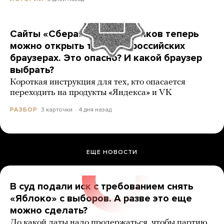
Сайты «Сбера» и других банков теперь
можно открыть только в российских
браузерах. Это опасно? И какой браузер
выбрать?
Короткая инструкция для тех, кто опасается
переходить на продукты «Яндекса» и VK
3 карточки
4 дня назад
РАЗБОР
ЕЩЕ НОВОСТИ
В суд подали иск с требованием снять
«Яблоко» с выборов. А разве это еще
можно сделать?
До какой даты надо продержаться, чтобы партию