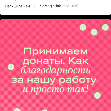
Magic link
Что-что?
Напишите нам