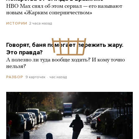
HBO Max снял об этом сериал — его называют
новым «Жарким соперничеством»
2 часа назад
ИСТОРИИ
Говорят, баня помогает пережить жару.
Это правда?
А полезно ли туда вообще ходить? И кому точно
нельзя?
9 карточек
час назад
РАЗБОР