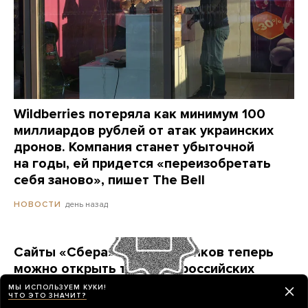
Wildberries потеряла как минимум 100
миллиардов рублей от атак украинских
дронов. Компания станет убыточной
на годы, ей придется «переизобретать
себя заново», пишет The Bell
день назад
НОВОСТИ
Сайты «Сбера» и других банков теперь
можно открыть только в российских
браузерах. Это опасно? И какой браузер
МЫ ИСПОЛЬЗУЕМ КУКИ!
ЧТО ЭТО ЗНАЧИТ?
выбрать?