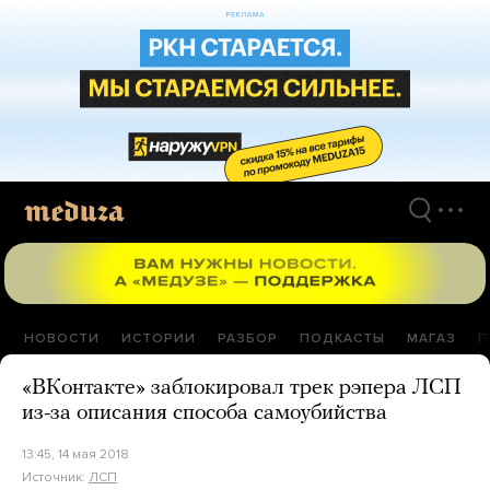
Перейти
к
материалам
НОВОСТИ
ИСТОРИИ
РАЗБОР
ПОДКАСТЫ
МАГАЗ
П
«ВКонтакте» заблокировал трек рэпера ЛСП
из-за описания способа самоубийства
13:45, 14 мая 2018
Источник:
ЛСП