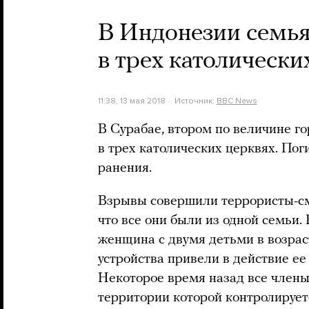
В Индонезии семья
в трех католически
11:38, 13 мая 2018
Источник:
BBC News
В Сурабае, втором по величине г
в трех католических церквях. Пог
ранения.
Взрывы совершили террористы-см
что все они были из одной семьи.
женщина с двумя детьми в возраст
устройства привели в действие ее
Некоторое время назад все член
территории которой контролирует