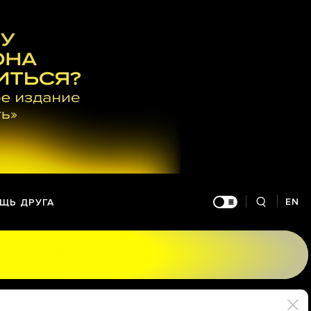
EN
ЩЬ ДРУГА