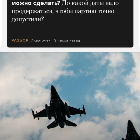
можно сделать?
До какой даты надо
продержаться, чтобы партию точно
допустили?
7 карточек
9 часов назад
РАЗБОР