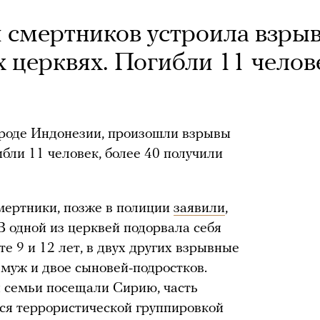
 смертников устроила взры
х церквях. Погибли 11 челов
ороде Индонезии, произошли взрывы
ибли 11 человек, более 40 получили
ертники, позже в полиции
заявили
,
 В одной из церквей подорвала себя
е 9 и 12 лет, в двух других взрывные
 муж и двое сыновей-подростков.
ы семьи посещали Сирию, часть
ся террористической группировкой