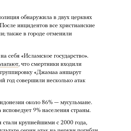
олиция обнаружила в двух церквях
После инцидентов все христианские
и; также в городе отменили
на себя «Исламское государство».
олагают
, что смертники входили
 группировку «Джамаа аншарут
ий год совершили несколько атак
ндонезии около 86% — мусульмане.
 исповедует 9% населения страны.
 стали крупнейшими с 2000 года,
зультате серии атак на церкви погибли