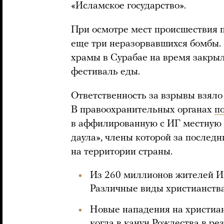
«Исламское государство».
При осмотре мест происшествия п
еще три неразорвавшихся бомбы. 
храмы в Сурабае на время закрыл
фестиваль еды.
Ответственность за взрывы взяло 
В правоохранительных органах
п
в аффилированную с ИГ местную
даула», члены которой за последн
на территории страны.
Из 260 миллионов жителей И
Различные виды христианства
Новые нападения на христиан
когда в канун Рождества в ре