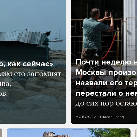
Почти неделю н
, как сейчас»
Москвы произош
ким его запомнят
назвали его те
ва,
перестали о не
ов.
до сих пор остаю
11 часов назад
НОВОСТИ