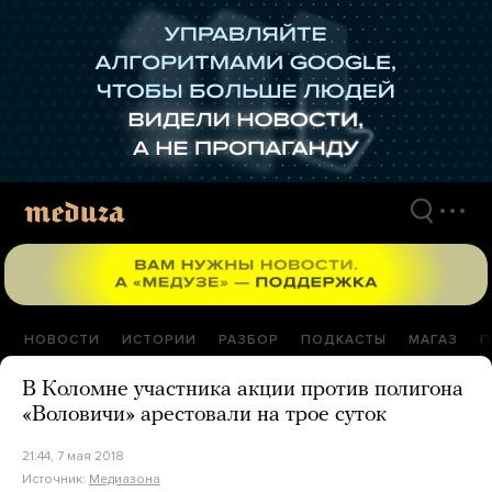
Перейти
к
материалам
НОВОСТИ
ИСТОРИИ
РАЗБОР
ПОДКАСТЫ
МАГАЗ
П
В Коломне участника акции против полигона
«Воловичи» арестовали на трое суток
21:44, 7 мая 2018
Источник:
Медиазона