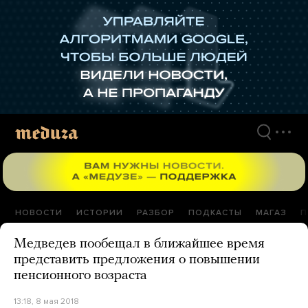
Перейти
к
материалам
НОВОСТИ
ИСТОРИИ
РАЗБОР
ПОДКАСТЫ
МАГАЗ
П
Медведев пообещал в ближайшее время
представить предложения о повышении
пенсионного возраста
13:18, 8 мая 2018