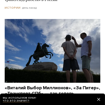
день назад
ИСТОРИИ
«Виталий Выбор Миллионов», «За Питер»,
«Транспорт СПб» — так теперь
называются телеграм-каналы
МЫ ИСПОЛЬЗУЕМ КУКИ!
ЧТО ЭТО ЗНАЧИТ?
петербургских политиков