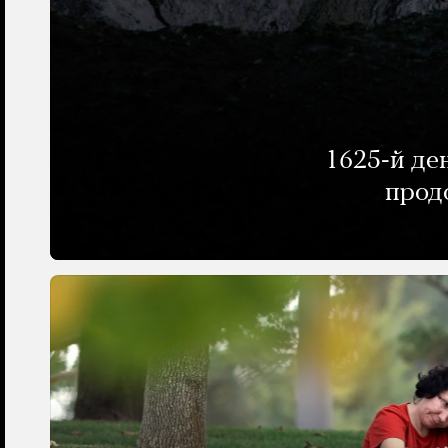
1625-й де
прод