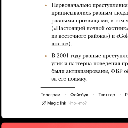
Первоначально преступления
приписывались разным людя
разными прозвищами, в том чи
(«Настоящий ночной охотник»)
из восточного района») и «Gold
штата»).
В 2001 году разные преступл
улик и паттерна поведения п
были активизированы, ФБР об
за его поимку.
Телеграм
Фейсбук
Твиттер
P
Magic link
Что-что?