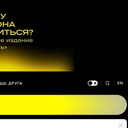
EN
ЩЬ ДРУГА