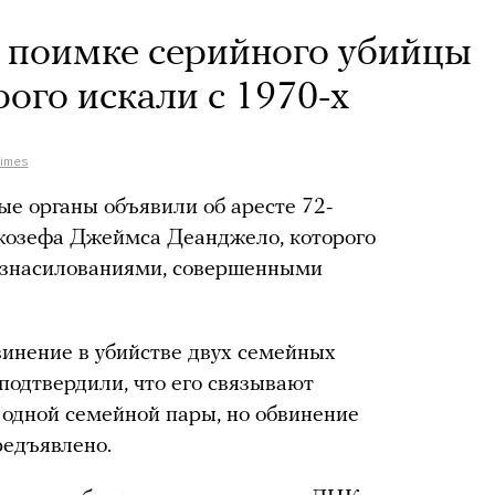
 поимке серийного убийцы
рого искали с 1970-х
Times
е органы объявили об аресте 72-
жозефа Джеймса Деанджело, которого
 изнасилованиями, совершенными
инение в убийстве двух семейных
 подтвердили, что его связывают
 одной семейной пары, но обвинение
редъявлено.