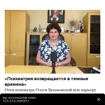
«Психиатрия возвращается в темные
времена»
Отец психиатра Ольги Бухановской всю карьеру
боролся со стигматизацией транслюдей. А его
МЫ ИСПОЛЬЗУЕМ КУКИ!
дочь призывает бороться с «эпидемией
ЧТО ЭТО ЗНАЧИТ?
трансгендерности» в России