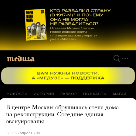
Перейти
к
материалам
НОВОСТИ
ИСТОРИИ
РАЗБОР
ПОДКАСТЫ
МАГАЗ
П
В центре Москвы обрушилась стена дома
на реконструкции. Соседние здания
эвакуированы
12:51, 15 апреля 2018