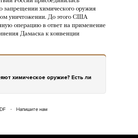
ствии России присоединилась
о запрещении химического оружия
лном уничтожении. До этого США
нную операцию в ответ на применение
инения Дамаска к конвенции
яют химическое оружие? Есть ли
DF
Напишите нам