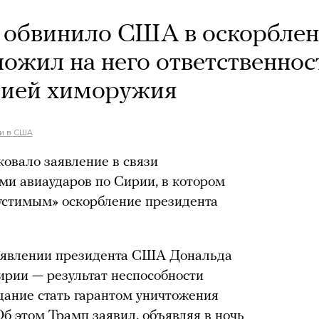
и обвинило США в оскорбле
ожил на него ответственнос
рией химоружия
и в США
овало заявление в связи
ми авиаударов по Сирии, в котором
стимым» оскорбление президента
 заявлении президента США Дональда
ирии — результат неспособности
ание стать гарантом уничтожения
б этом Трамп заявил, объявляя в ночь