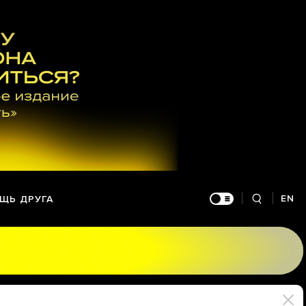
EN
ЩЬ ДРУГА