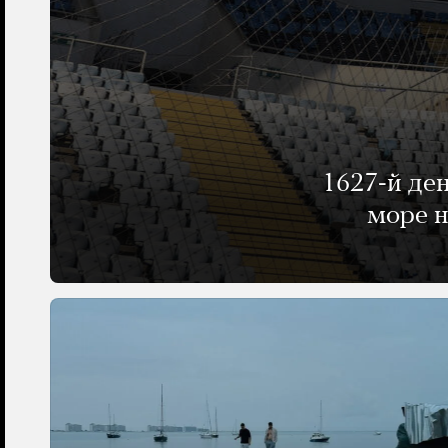
1627-й де
море н