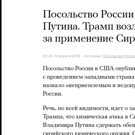
Посольство Росси
Путина. Трамп возл
за применение Си
03:26, 14 апреля 2018
Источник:
Посольство Росси
Посольство России в США опублик
с проведением западными страна
назвало «неприемлемым и недопу
России.
Речь, по всей видимости, идет о
Трампа, что химическая атака в С
Владимира Путина сдержать обещ
сирийского химического оружия. О