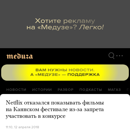
Перейти
к
материалам
НОВОСТИ
ИСТОРИИ
РАЗБОР
ПОДКАСТЫ
МАГАЗ
П
Netflix отказался показывать фильмы
на Каннском фестивале из-за запрета
участвовать в конкурсе
11:10, 12 апреля 2018