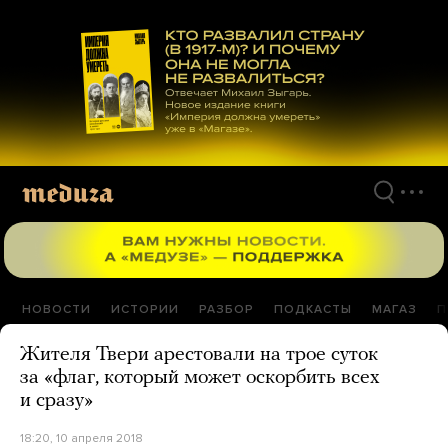
Перейти
к
материалам
НОВОСТИ
ИСТОРИИ
РАЗБОР
ПОДКАСТЫ
МАГАЗ
П
Жителя Твери арестовали на трое суток
за «флаг, который может оскорбить всех
и сразу»
18:20, 10 апреля 2018