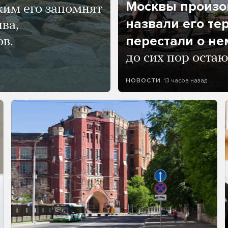
Москвы произош
ким его запомнят
назвали его те
ва,
перестали о не
ов.
до сих пор остаю
13 часов назад
НОВОСТИ