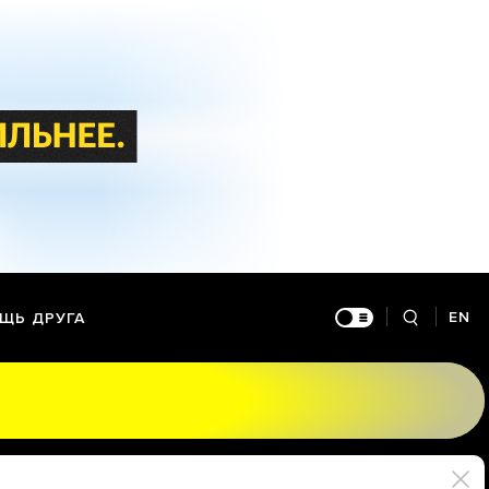
EN
ЩЬ ДРУГА