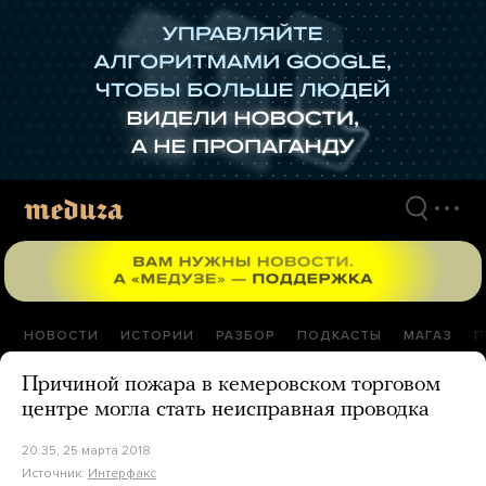
Перейти
к
материалам
НОВОСТИ
ИСТОРИИ
РАЗБОР
ПОДКАСТЫ
МАГАЗ
П
Причиной пожара в кемеровском торговом
центре могла стать неисправная проводка
20:35, 25 марта 2018
Источник:
Интерфакс