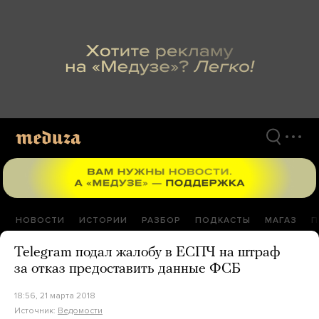
Перейти
к
материалам
НОВОСТИ
ИСТОРИИ
РАЗБОР
ПОДКАСТЫ
МАГАЗ
П
Telegram подал жалобу в ЕСПЧ на штраф
за отказ предоставить данные ФСБ
18:56, 21 марта 2018
Источник:
Ведомости