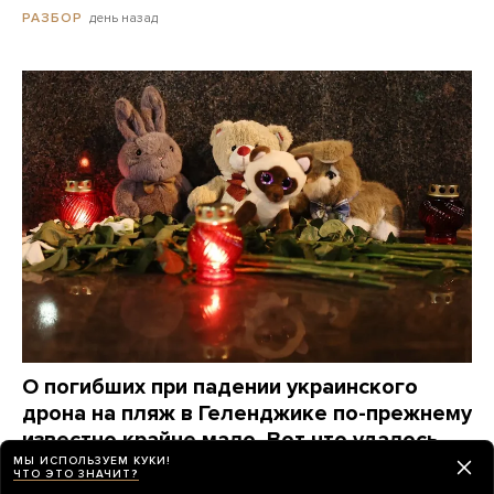
день назад
РАЗБОР
О погибших при падении украинского
дрона на пляж в Геленджике по-прежнему
известно крайне мало. Вот что удалось
узнать о жертвах за три дня
МЫ ИСПОЛЬЗУЕМ КУКИ!
ЧТО ЭТО ЗНАЧИТ?