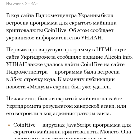
Источник:
УНИАН
В код сайта Гидрометцентра Украины была
встроена программа для скрытого майнинга
криптовалюты CoinHive. Об этом сообщает
украинское информагентство УНИАН.
Первым про вирусную программу в HTML-коде
сайта Укргидромета
сообщило
издание Altcoin.info.
УНИАН также удалось найти CoinHive на сайте
Гидрометцентра — программа была встроена
в 35-ю строчку кода. К моменту публикации
новости «Медузы» скрипт был уже удален.
Неизвестно, был ли скрытый майнинг на сайте
Укргидромета результатом хакерской атаки, или
его встроили в код администраторы сайта.
CoinHive — вирусная JavaScript-программа для
скрытого майнинга криптовалюты Monero. Она
использует для этого вычислительные