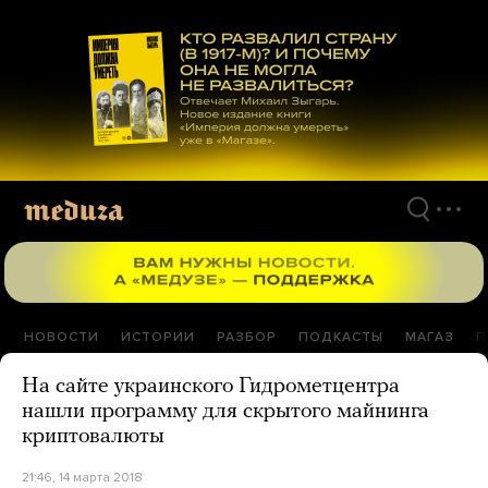
Перейти
к
материалам
НОВОСТИ
ИСТОРИИ
РАЗБОР
ПОДКАСТЫ
МАГАЗ
П
На сайте украинского Гидрометцентра
нашли программу для скрытого майнинга
криптовалюты
21:46, 14 марта 2018