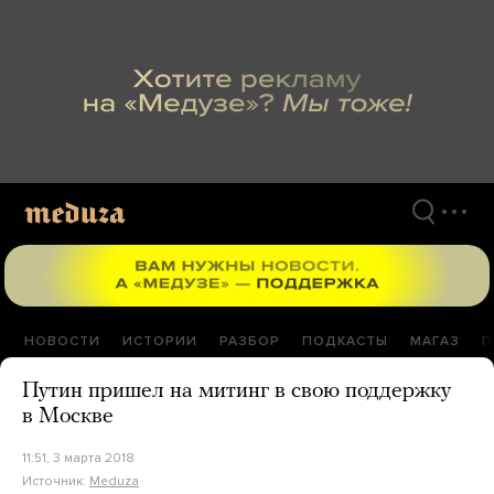
Перейти
к
материалам
НОВОСТИ
ИСТОРИИ
РАЗБОР
ПОДКАСТЫ
МАГАЗ
П
Путин пришел на митинг в свою поддержку
в Москве
11:51, 3 марта 2018
Источник:
Meduza