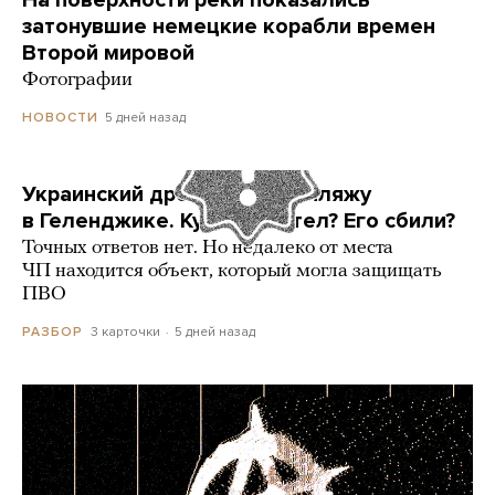
На поверхности реки показались
затонувшие немецкие корабли времен
Второй мировой
Фотографии
5 дней назад
НОВОСТИ
Украинский дрон попал по пляжу
в Геленджике. Куда он летел? Его сбили?
Точных ответов нет. Но недалеко от места
ЧП находится объект, который могла защищать
ПВО
3 карточки
5 дней назад
РАЗБОР