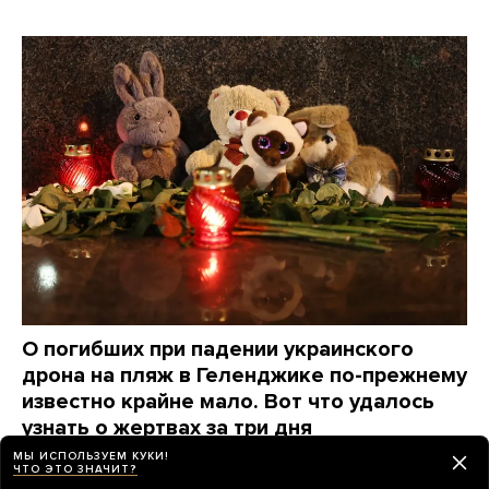
О погибших при падении украинского
дрона на пляж в Геленджике по-прежнему
известно крайне мало. Вот что удалось
узнать о жертвах за три дня
МЫ ИСПОЛЬЗУЕМ КУКИ!
2 дня назад
НОВОСТИ
ЧТО ЭТО ЗНАЧИТ?