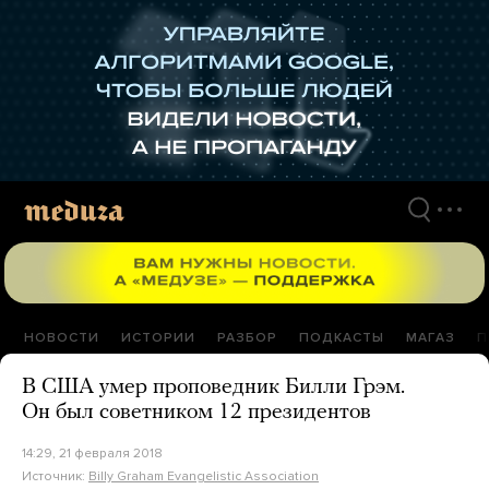
Перейти
к
материалам
НОВОСТИ
ИСТОРИИ
РАЗБОР
ПОДКАСТЫ
МАГАЗ
П
В США умер проповедник Билли Грэм.
Он был советником 12 президентов
14:29, 21 февраля 2018
Источник:
Billy Graham Evangelistic Association