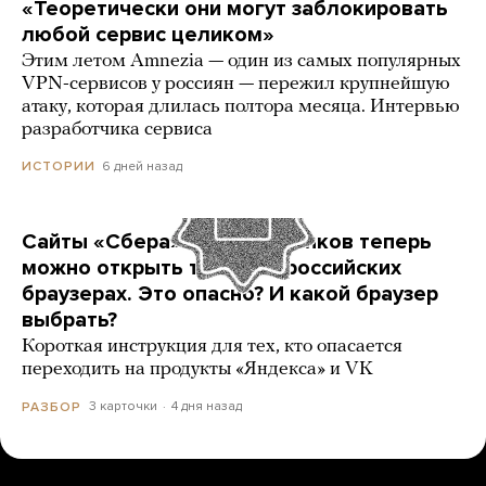
«Теоретически они могут заблокировать
любой сервис целиком»
Этим летом Amnezia — один из самых популярных
VPN-сервисов у россиян — пережил крупнейшую
атаку, которая длилась полтора месяца. Интервью
разработчика сервиса
6 дней назад
ИСТОРИИ
Сайты «Сбера» и других банков теперь
можно открыть только в российских
браузерах. Это опасно? И какой браузер
выбрать?
Короткая инструкция для тех, кто опасается
переходить на продукты «Яндекса» и VK
3 карточки
4 дня назад
РАЗБОР