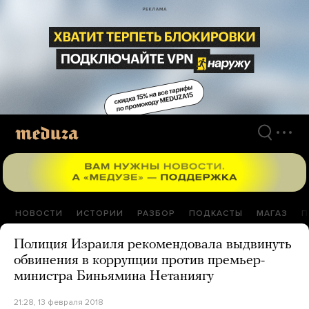
Перейти
к
материалам
НОВОСТИ
ИСТОРИИ
РАЗБОР
ПОДКАСТЫ
МАГАЗ
П
Полиция Израиля рекомендовала выдвинуть
обвинения в коррупции против премьер-
министра Биньямина Нетаниягу
21:28, 13 февраля 2018